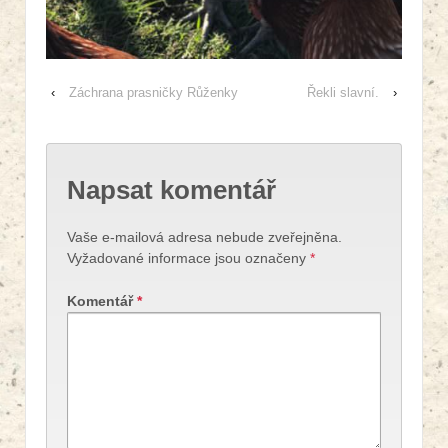
‹
Záchrana prasničky Růženky
Řekli slavní.
›
Napsat komentář
Vaše e-mailová adresa nebude zveřejněna.
Vyžadované informace jsou označeny
*
Komentář
*