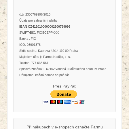
č.ú. 2300769996/2010
Údaje pro zahraniční platby:
IBAN CZ4120100000002300769996
SWIFT/BIC: FIOBCZPPXXX
Banka : FIO
IČO: 03901378
Sídlo spolku: Kaprova 42/14,110 00 Praha
Majitelem účtu je Farma Naděje, z. s.
Telefon: 777 633 561
Spisová značka: L 62162 vedená u Městského soudu v Praze
Děkujeme, každá pomoc se počítá!
Přes PayPal:
Při nákupech v e-shopech označte Farmu