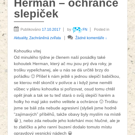
Herman – ochránce
slepiček
Publikováno
17.10.2017
by
FN
Posted in
Aktuality
,
Zachráněná zvířata
Žádné komentáře ↓
Kohoutku vítej
Od minulého týdne je členem naší posádky také
kohoutek Herman, který ač mu jsou prý dva roky, je
trošku vypelichanej, ale u nás se dá určitě brzy do
pořádku
🙂
Přišel k nám ještě s jednou slepičí babičkou,
se kterou měl skončit v polívce a i když jsme neměli
vůbec v plánu kohoutka si pořizovat, osud tomu chtěl
opět jinak a tak se tu teď stará o svůj slepičí harém a
holky ho mají jako svého velitele a ochránce
🙂
Trošku
jsme se báli zda nebude agresivní (slyšeli jsme hodně
“zajímavých” příběhů, takže obavy byly myslím na místě
😀
), nebo zda nebude jeho kokrhání moc hlučné, ale je
to zlatíčko a jeho ranní buzení dodalo tomuto místu
opravdový vesnický nádech 😀