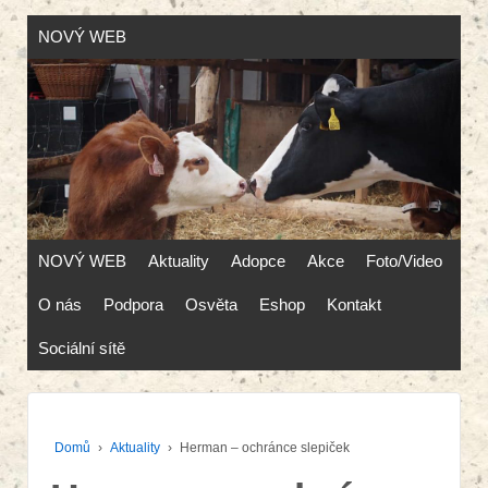
NOVÝ WEB
NOVÝ WEB
Aktuality
Adopce
Akce
Foto/Video
O nás
Podpora
Osvěta
Eshop
Kontakt
Sociální sítě
Domů
›
Aktuality
›
Herman – ochránce slepiček